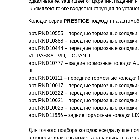
сдавливание, защищает от царапин, падений и 
В комплект также входят Инструкция по устан
Колодки серии
PRESTIGE
подходят на автомоб
арт. RND10555 – передние тормозные колод
арт. RND10888 – передние тормозные колодки HY
арт. RND10444 – передние тормозные колодки A
VII, PASSAT VIII, TIGUAN II
арт. RND10777 – задние тормозные колодки AU
III
арт. RND10111 – передние тормозные колодки
арт. RND10017 – передние тормозные колодк
арт. RND10222 – передние тормозные колодк
арт. RND10021 – передние тормозные колод
арт. RND10025 – передние тормозные колодки L
арт. RND11556 – задние тормозные колодки LIX
Для точного подбора колодок всегда лучше пол
автопроизводитель может устанавливать разн