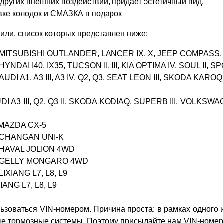
других внешних воздействий, придает эстетичный вид.
овке колодок и СМАЗКА в подарок
или, список которых представлен ниже:
ки MITSUBISHI OUTLANDER, LANCER IX, X, JEEP COMPAS
NDAI I40, IX35, TUCSON II, III, KIA OPTIMA IV, SOUL II, SP
UDI A1, A3 III, A3 IV, Q2, Q3, SEAT LEON III, SKODA KAR
DI A3 III, Q2, Q3 II, SKODA KODIAQ, SUPERB III, VOLKSWA
 MAZDA CX-5
и CHANGAN UNI-K
и HAVAL JOLION 4WD
ки GELLY MONGARO 4WD
IXIANG L7, L8, L9
IANG L7, L8, L9
ьзоваться VIN-номером. Причина проста: в рамках одного и
ые тормозные системы. Поэтому присылайте нам VIN-номер